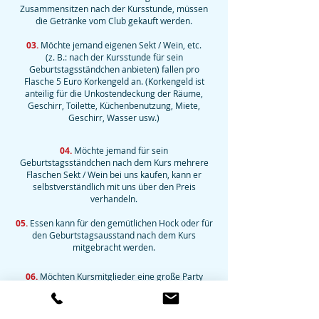
Zusammensitzen nach der Kursstunde, müssen
die Getränke vom Club gekauft werden.
03.
Möchte jemand eigenen Sekt / Wein, etc.
(z. B.: nach der Kursstunde für sein
Geburtstagsständchen anbieten) fallen pro
Flasche 5 Euro Korkengeld an. (Korkengeld ist
anteilig für die Unkostendeckung der Räume,
Geschirr, Toilette, Küchenbenutzung, Miete,
Geschirr, Wasser usw.)
04.
Möchte jemand für sein
Geburtstagsständchen nach dem Kurs mehrere
Flaschen Sekt / Wein bei uns kaufen, kann er
selbstverständlich mit uns über den Preis
verhandeln.
05.
Essen kann für den gemütlichen Hock oder für
den Geburtstagsausstand nach dem Kurs
mitgebracht werden.
06.
Möchten Kursmitglieder eine große Party
in unseren Räumen feiern,
so fällt für 4 Stunden
ein Mietpreis von 150.– Euro an.